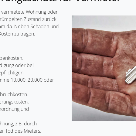
ie vermietete Wohnung oder
errümpelten Zustand zurück
dumm da. Neben Schäden und
Kosten zu tragen.
ebenkosten.
digung oder bei
pflichtigen
umme 10.000, 20.000 oder
bruchkosten.
erungskosten.
Anordnung und
nung, z.B. durch
er Tod des Mieters.