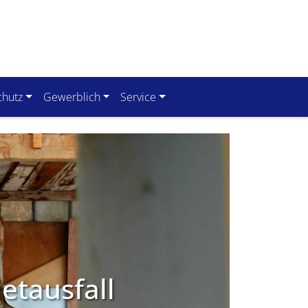
chutz
Gewerblich
Service
etausfall